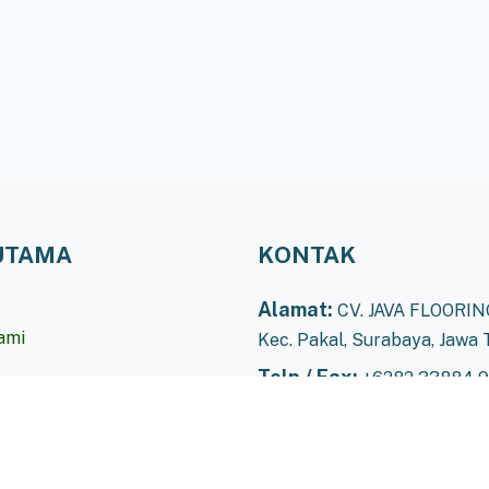
UTAMA
KONTAK
Alamat:
CV. JAVA FLOORING
ami
Kec. Pakal, Surabaya, Jawa 
Telp / Fax:
+6282 33884 
Email:
javaflooring@gmail
ami