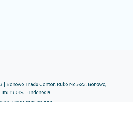
 | Benowo Trade Center, Ruko No.A23, Benowo,
Timur 60195 - Indonesia
,
9988
+6281 8181 99 888
.com