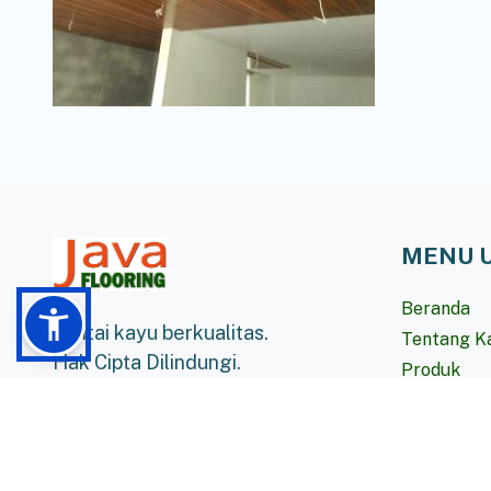
MENU 
Beranda
Lantai kayu berkualitas.
Tentang K
Hak Cipta Dilindungi.
Produk
Proyek
© 2026 Java Flooring.
Hubungi K