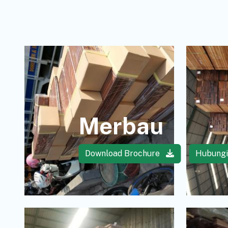
Merbau
Download Brochure
Hubung